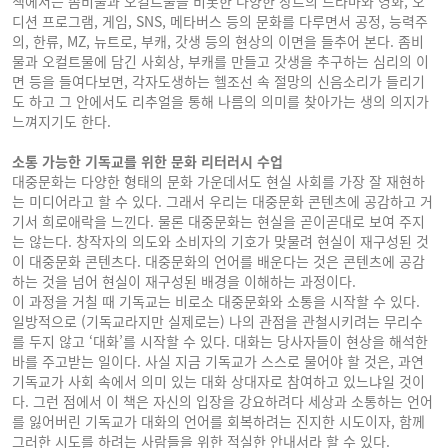
책에서는 좀비물과 오컬트물을 비롯한 다양한 장르의 드라마와 영화, 오
디션 프로그램, 게임, SNS, 메타버스 등의 문화를 다루면서 공정, 능력주
의, 한류, MZ, 뉴트로, 부캐, 갓생 등의 현상의 이면을 들추어 본다. 좀비
물과 오컬트물에 담긴 사회상, 부캐를 만들고 갓생을 추구하는 심리의 이
면 등을 들여다보면, 각자도생하는 헬조선 속 절망의 신음소리가 들리기
도 하고 그 안에서도 리추얼을 통해 나름의 의미를 찾아가는 생의 의지가
느껴지기도 한다.
소통 가능한 기독교를 위한 문화 리터러시 수업
대중문화는 다양한 형태의 문화 가운데서도 현실 사회를 가장 잘 재현하
는 미디어라고 할 수 있다. 그래서 우리는 대중문화 콘텐츠에 공감하고 거
기서 희로애락을 느낀다. 물론 대중문화는 현실을 곧이곧대로 보여 주지
는 않는다. 창작자의 의도와 소비자의 기호가 맞물려 현실이 재구성된 것
이 대중문화 콘텐츠다. 대중문화의 언어를 배운다는 것은 콘텐츠에 공감
하는 것을 넘어 현실이 재구성된 배경을 이해하는 과정이다.
이 과정을 거칠 때 기독교는 비로소 대중문화와 소통을 시작할 수 있다.
일방적으로 (기독교라지만 실제로는) 나의 관점을 관철시키려는 무리수
를 두지 않고 ‘대화’를 시작할 수 있다. 대화는 당사자들이 현상을 해석한
바를 주고받는 일이다. 사실 지금 기독교가 스스로 물어야 할 것은, 과연
기독교가 사회 속에서 의미 있는 대화 상대자로 참여하고 있느냐일 것이
다. 그런 점에서 이 책은 자신의 입장을 강요하려다 세상과 소통하는 언어
를 잃어버린 기독교가 대화의 언어를 회복하려는 진지한 시도이자, 함께
그러한 시도를 하려는 사람들을 위한 적실한 안내서라 할 수 있다.