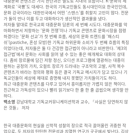
대중문화 콘텐츠는 가치 판단과는 별도로 시대의 흐름이다. K-문화의 세
계화로 ‘국뽕’도 대세다. 한국의 기독교인들도 동시대인이요 한국인인데,
문화 강국이라는 대한민국에서 어떤 ‘스탠스’를 취할지 고민이 많다. 전문
가 둘이 만나 이를 두고 대화하다가 생산적인 결과물을 냈다.
저자들 말대로 한국교회 대중문화 담론의 세 번째 시도다. 대중문화를 악
마화하면서 저항하는 ‘문화 전쟁’이나 기독교 콘텐츠로 문화시장을 점령
하겠다는 ‘문화 선교’가 첫 번째 흐름, 세상의 문화 트렌드를 ‘패스티
쉬’(pastiche, 혼성 모방)한 기독교 하위문화 소비가 두 번째 흐름의 특징
이었다는데, 저자들은 둘 다 건강한 접근법이 아니라고 비판한다. ‘제3의
접근법’에서 문화는 사회를 읽어 낼 수 있는 좋은 매개체요 대화의 상대
다. 좀비 장르물에 담긴 저항 정신, 오디션 프로그램에 열광하는 대중이
원하는 공정의 가치, 오컬트 장르가 드러내는 구조악의 고발, 사적 복수
콘텐츠가 바라는 정의와 평화 등은 결국 기독교 메시지가 담고 있으나 기
독교인들이 세상에 제대로 증명해 내지 못했던 가치들이기도 하다.
최근 대중문화 콘텐츠를 다루고 있어서 흥미롭지만 가볍지 않은 책이다.
친근하고 가독성이 있으나 빨리 읽기보다 한 줄 한 줄 곱씹으며 생각할 만
하다.
백소영
강남대학교 기독교커뮤니케이션학과 교수, 『사실은 당연하지 않
은 것들』 저자
한국 대중문화의 현실을 신학적 성찰의 장으로 적극 끌어올린 귀중한 작
업으로, 두 저자의 탄탄한 전문성과 치열한 연구가 곳곳에서 빛난다. 김상