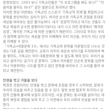
한정되었다. 그러다 보니 기독교인들은 “이 프로그램을 봐도 되나?” “이
음악을 들어도 되나?” 같은 질문으로 회귀하곤 했다.
이러한 현상 이면에는 기독교인 스스로가 ‘기독교적 전제’를 확립하고서
문화를 판단하려는 심리가 있다. 하지만 순수한 기독교적 관점을 토대로
세상을 바라보는 일은 불가능하다. 내가 ‘성경적’이라고 여기는 것들도 기
독교 복음의 순수한 원형이라기보다는 내가 나고 자란 환경에서 ‘해석된
성경’, ‘해석된 기독교’에 따른 산물이기 때문이다. 그러므로 우리는 우리
가 참여해 살아가는 세상을 먼저 이해해야 우리 자신을, 우리가 지닌 신앙
을 이해할 수 있다.
『기독교×대중문화 3.0』에서는 기독교와 문화를 이분법으로 나누는 것
과는 다른 길을 제안한다. 교회가 아무리 세상과 섞이기를 두려워하며 벽
을 쌓아도, 기독교는 이미 대중문화와 뗄 수 없도록 엮여 있다. 우리가 숨
쉬고 살아가는 공기가 곧 문화다. 그래서 저자들은 단순히 문화를 심판하
거나 이용하려는 시도를 멈추고 일단 문화를 바라보고 그 소리를 들어 보
라고 제안한다.
안경을 벗고 거울을 보다
특정한 관점이라는 안경을 벗고 문화에 초점을 맞추기 시작하면, 문화가
우리의 모습을 비추고 있음을 알 수 있다. 얼핏 보면 말초적 자극이나 상
업적 산물에 불과해 보일지 모르지만, 사실 문화는 동시대를 살아가는 대
중의 욕망과 결핍을 보여 주고 그 이면에서 우리 사회의 민낯을 비추기도
한다.