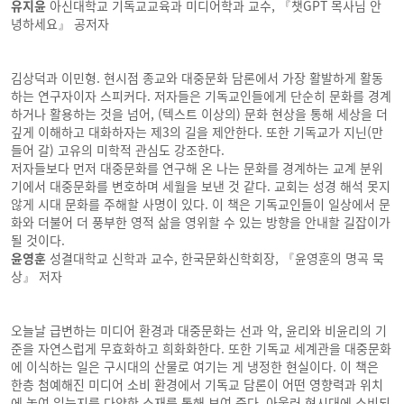
유지윤
아신대학교 기독교교육과 미디어학과 교수, 『챗GPT 목사님 안
녕하세요』 공저자
김상덕과 이민형. 현시점 종교와 대중문화 담론에서 가장 활발하게 활동
하는 연구자이자 스피커다. 저자들은 기독교인들에게 단순히 문화를 경계
하거나 활용하는 것을 넘어, (텍스트 이상의) 문화 현상을 통해 세상을 더
깊게 이해하고 대화하자는 제3의 길을 제안한다. 또한 기독교가 지닌(만
들어 갈) 고유의 미학적 관심도 강조한다.
저자들보다 먼저 대중문화를 연구해 온 나는 문화를 경계하는 교계 분위
기에서 대중문화를 변호하며 세월을 보낸 것 같다. 교회는 성경 해석 못지
않게 시대 문화를 주해할 사명이 있다. 이 책은 기독교인들이 일상에서 문
화와 더불어 더 풍부한 영적 삶을 영위할 수 있는 방향을 안내할 길잡이가
될 것이다.
윤영훈
성결대학교 신학과 교수, 한국문화신학회장, 『윤영훈의 명곡 묵
상』 저자
오늘날 급변하는 미디어 환경과 대중문화는 선과 악, 윤리와 비윤리의 기
준을 자연스럽게 무효화하고 희화화한다. 또한 기독교 세계관을 대중문화
에 이식하는 일은 구시대의 산물로 여기는 게 냉정한 현실이다. 이 책은
한층 첨예해진 미디어 소비 환경에서 기독교 담론이 어떤 영향력과 위치
에 놓여 있는지를 다양한 소재를 통해 보여 준다. 아울러 현시대에 소비되