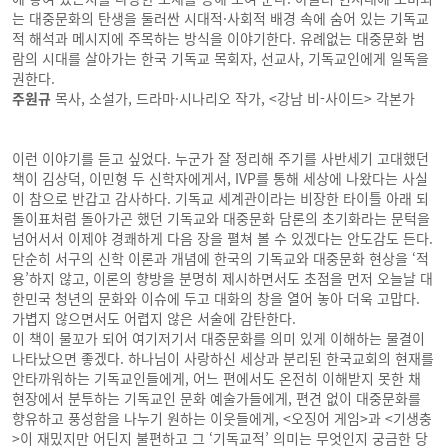
는 대중문화의 탄생을 둘러싼 시대적·사회적 배경 속에 숨어 있는 기독교
적 해석과 메시지에 주목하는 방식을 이야기한다. 유례없는 대중문화 범
람의 시대를 살아가는 한국 기독교 목회자, 선교사, 기독교인에게 일독을
권한다.
주원규
목사, 소설가, 드라마·시나리오 작가, <강남 비-사이드> 각본가
이런 이야기를 듣고 싶었다. 누군가 잘 정리해 주기를 사반세기 고대했던
책이 김상덕, 이민형 두 신학자에게서, IVP를 통해 세상에 나왔다는 사실
이 참으로 반갑고 감사하다. 기독교 세계관이라는 비장한 타이틀 아래 되
돌이표처럼 돌아가곤 했던 기독교와 대중문화 담론의 초기화라는 문턱을
넘어서서 이제야 경쾌하게 다음 장을 펼쳐 볼 수 있겠다는 안도감도 든다.
단순히 서구의 신학 이론과 개념에 한국의 기독교와 대중문화 현상을 ‘적
용’하지 않고, 이론의 향방을 분명히 제시하면서도 초점을 먼저 오늘날 대
한민국 청년의 문화와 이슈에 두고 대화의 창을 열어 놓아 더욱 고맙다.
가볍지 않으면서도 어렵지 않은 서술에 감탄한다.
이 책이 물꼬가 되어 여기저기서 대중문화를 의미 있게 이해하는 물결이
나타났으면 좋겠다. 하나님이 사랑하신 세상과 분리된 한국교회의 현재를
안타까워하는 기독교인들에게, 어느 편에서도 온전히 이해받지 못한 채
현장에서 분투하는 기독교인 문화 예술가들에게, 편견 없이 대중문화를
향유하고 풍성함을 나누기 원하는 이웃들에게, <오징어 게임>과 <기생충
>이 재밌지만 어딘지 불편하고 그 ‘기독교적’ 의미는 무엇인지 궁금한 당