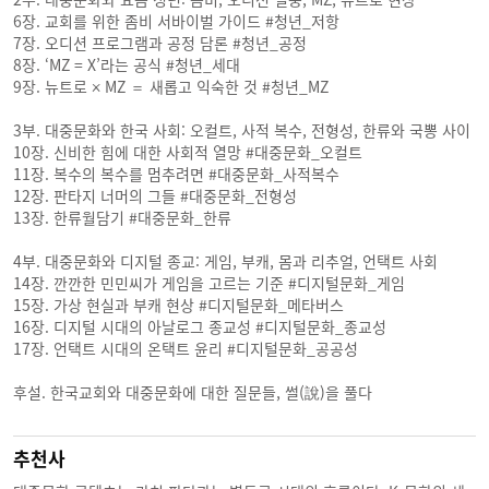
6장. 교회를 위한 좀비 서바이벌 가이드 #청년_저항
7장. 오디션 프로그램과 공정 담론 #청년_공정
8장. ‘MZ = X’라는 공식 #청년_세대
9장. 뉴트로 × MZ ＝ 새롭고 익숙한 것 #청년_MZ
3부. 대중문화와 한국 사회: 오컬트, 사적 복수, 전형성, 한류와 국뽕 사이
10장. 신비한 힘에 대한 사회적 열망 #대중문화_오컬트
11장. 복수의 복수를 멈추려면 #대중문화_사적복수
12장. 판타지 너머의 그들 #대중문화_전형성
13장. 한류월담기 #대중문화_한류
4부. 대중문화와 디지털 종교: 게임, 부캐, 몸과 리추얼, 언택트 사회
14장. 깐깐한 민민씨가 게임을 고르는 기준 #디지털문화_게임
15장. 가상 현실과 부캐 현상 #디지털문화_메타버스
16장. 디지털 시대의 아날로그 종교성 #디지털문화_종교성
17장. 언택트 시대의 온택트 윤리 #디지털문화_공공성
후설. 한국교회와 대중문화에 대한 질문들, 썰(說)을 풀다
추천사