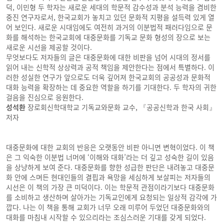
덕, 이민형 두 학자는 새로운 세대의 학문적 감수성과 분석 능력을 겸비한
중진 연구자로서, 한국교회가 놓치고 있던 문화적 지평을 설득력 있게 열
어 보인다. 새로운 시대임에도 여전히 과거의 이분법적 패러다임으로 문
화를 해석하는 한국교회에 대중문화를 기독교 문화 형성의 장으로 보는
새로운 시선을 제공할 것이다.
무엇보다도 저자들의 글은 대중문화에 대한 비판을 넘어 시대의 정서를
읽어 내는 신학적 상상력과 공적 책임을 제안한다는 점에서 특별하다. 이
러한 성실한 연구가 앞으로도 더욱 깊어져 한국교회의 공공성과 문화적
대화 능력을 확장하는 데 중요한 역할을 하기를 기대한다. 두 학자의 귀한
걸음을 진심으로 응원한다.
성석환
장로회신학대학교 기독교와문화 교수, 『공공신학과 한국 사회』
저자
대중문화에 대한 교회의 반응은 오랫동안 비판 아니면 변혁이었다. 이 책
은 그 익숙한 이분법 너머에 ‘이해와 대화’라는 더 깊고 성숙한 길이 있음
을 상냥하게 보여 준다. 대중문화를 향한 성급한 판단은 내려놓고 대중문
화 안에 스며든 현대인들의 결핍과 욕망을 세심하게 보살피는 저자들의
시선은 이 책의 가장 큰 미덕이다. 이는 학문적 관점이라기보다 대중문화
를 소비하고 생산하며 살아가는 기독교인에게 요청되는 일상적 감각에 가
깝다. 나는 이 책을 통해 교회가 너무 오래 미루어 두었던 대중문화와의
대화를 마침내 시작할 수 있으리라는 조심스러운 기대를 갖게 되었다.