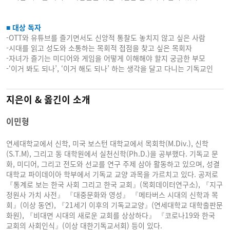
■ 대상 독자
-OTT와 유튜브를 즐기면서도 신앙적 통찰도 놓치지 않고 싶은 사람
-시대를 읽고 성도와 소통하는 목회적 접점을 찾고 싶은 목회자
-자녀가 즐기는 미디어와 게임을 어떻게 이해해야 할지 궁금한 부모
-‘이거 봐도 되나’, ‘이거 해도 되나’ 하는 생각을 달고 다니는 기독교인
지은이 & 옮긴이 소개
이민형
연세대학교에서 신학, 미국 보스턴 대학교에서 목회학(M.Div.), 신학
(S.T.M), 그리고 동 대학원에서 실천신학(Ph.D.)을 공부했다. 기독교 문
화, 미디어, 그리고 전도와 선교를 연구 주제 삼아 활동하고 있으며, 성결
대학교 파이데이아 학부에서 기독교 교양 과목을 가르치고 있다. 공저로
『통계로 보는 한국 사회 그리고 한국 교회』(목회데이터연구소), 『지구
정원사 가치 사전』 『대중문화와 영성』 『메타버스 시대의 신학과 목
회』(이상 동연), 『21세기 이후의 기독교교양』(연세대학교 대학출판문
화원), 『비대면 시대의 새로운 교회를 상상하다』 『코로나19와 한국
교회의 사회인식』(이상 대한기독교서회) 등이 있다.