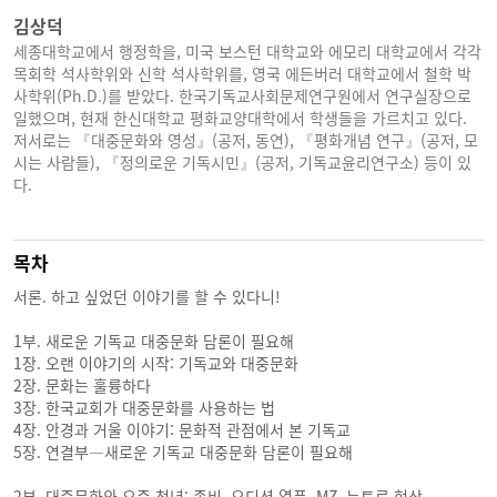
김상덕
세종대학교에서 행정학을, 미국 보스턴 대학교와 에모리 대학교에서 각각
목회학 석사학위와 신학 석사학위를, 영국 에든버러 대학교에서 철학 박
사학위(Ph.D.)를 받았다. 한국기독교사회문제연구원에서 연구실장으로
일했으며, 현재 한신대학교 평화교양대학에서 학생들을 가르치고 있다.
저서로는 『대중문화와 영성』(공저, 동연), 『평화개념 연구』(공저, 모
시는 사람들), 『정의로운 기독시민』(공저, 기독교윤리연구소) 등이 있
다.
목차
서론. 하고 싶었던 이야기를 할 수 있다니!
1부. 새로운 기독교 대중문화 담론이 필요해
1장. 오랜 이야기의 시작: 기독교와 대중문화
2장. 문화는 훌륭하다
3장. 한국교회가 대중문화를 사용하는 법
4장. 안경과 거울 이야기: 문화적 관점에서 본 기독교
5장. 연결부—새로운 기독교 대중문화 담론이 필요해
2부. 대중문화와 요즘 청년: 좀비, 오디션 열풍, MZ, 뉴트로 현상