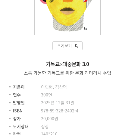
크게보기
기독교×대중문화 3.0
소통 가능한 기독교를 위한 문화 리터러시 수업
지은이
이민형, 김상덕
면수
300면
발행일
2025년 12월 31일
ISBN
978-89-328-2402-4
정가
20,000원
도서상태
정상
판형
140*210