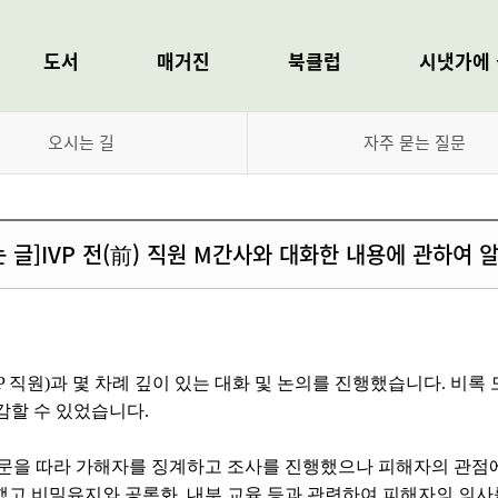
도서
매거진
북클럽
시냇가에 
신간도서
서평
북클럽
오늘의 시심
오시는 길
자주 묻는 질문
스테디셀러
인터뷰
독서단
정기구독 안내
저자별 도서
연재
열린특강
구독취소 신청
는 글]IVP 전(前) 직원 M간사와 대화한 내용에 관하여 
주제별 도서
뉴미디어
자료실
시리즈 도서
출간예정 도서
 IVP 직원)과 몇 차례 깊이 있는 대화 및 논의를 진행했습니다. 
전자도서(E-Book)
감할 수 있었습니다.
의 자문을 따라 가해자를 징계하고 조사를 진행했으나 피해자의 관
했고 비밀유지와 공론화, 내부 교육 등과 관련하여 피해자의 의