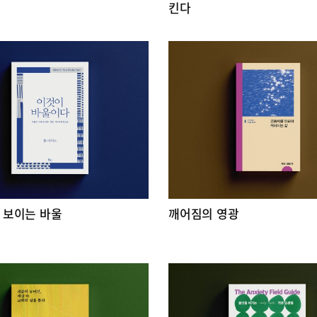
킨다
 보이는 바울
깨어짐의 영광