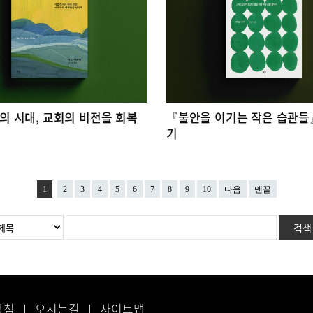
의 시대, 교회의 비전을 회복
『불안을 이기는 작은 습관들
기
1
2
3
4
5
6
7
8
9
10
다음
맨끝
방침
오시는길
사이트맵