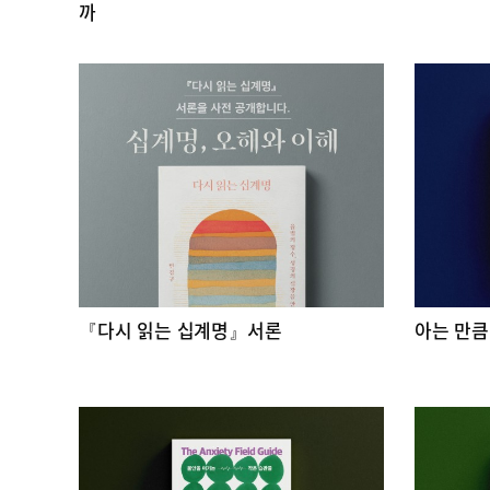
까
『다시 읽는 십계명』서론
아는 만큼