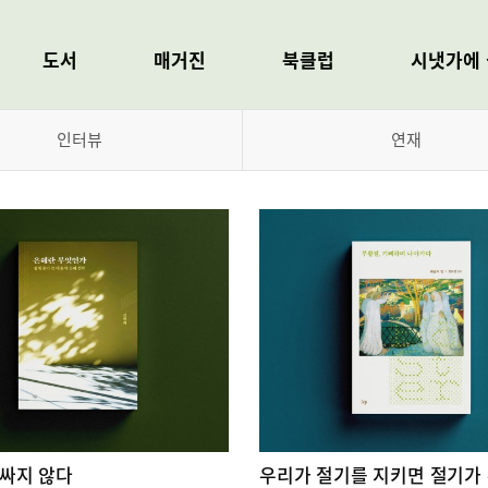
도서
매거진
북클럽
시냇가에 
신간도서
서평
북클럽
오늘의 시심
인터뷰
연재
스테디셀러
인터뷰
독서단
정기구독 안내
저자별 도서
연재
열린특강
구독취소 신청
주제별 도서
뉴미디어
자료실
시리즈 도서
출간예정 도서
전자도서(E-Book)
싸지 않다
우리가 절기를 지키면 절기가